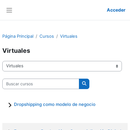
Salta al contenido principal
Acceder
Panel lateral
Página Principal
Cursos
Virtuales
Virtuales
Categorías
Buscar cursos
Buscar cursos
Dropshipping como modelo de negocio