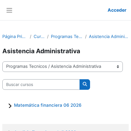
Salta al contenido principal
Acceder
Panel lateral
Página Principal
Cursos
Programas Tecnicos
Asistencia Administrativa
Asistencia Administrativa
Categorías
Buscar cursos
Buscar cursos
Matemática financiera 06 2026