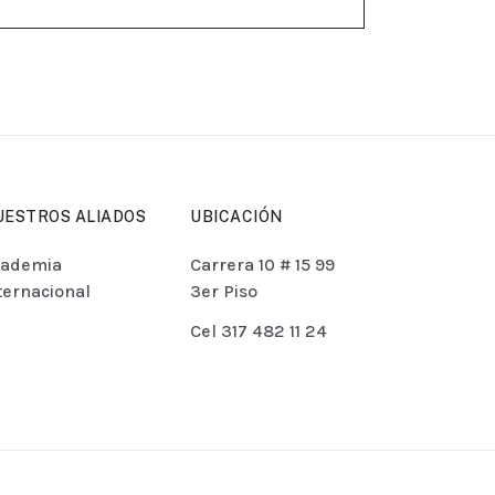
UESTROS ALIADOS
UBICACIÓN
cademia
Carrera 10 # 15 99
ternacional
3er Piso
Cel 317 482 11 24