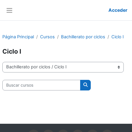
Salta al contenido principal
Acceder
Panel lateral
Página Principal
Cursos
Bachillerato por ciclos
Ciclo I
Ciclo I
Categorías
Buscar cursos
Buscar cursos