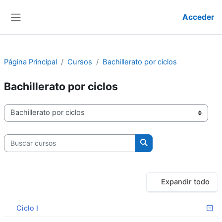
Salta al contenido principal
Acceder
Panel lateral
Página Principal
Cursos
Bachillerato por ciclos
Bachillerato por ciclos
Categorías
Buscar cursos
Buscar cursos
Expandir todo
Ciclo I